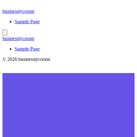
Skip
to
businesstycoonn
content
Sample Page
businesstycoonn
Sample Page
© 2026 businesstycoonn