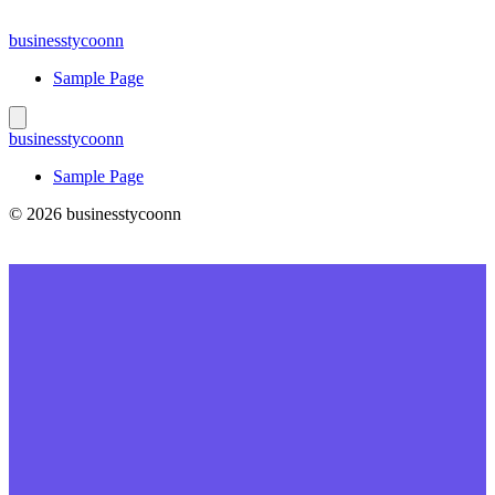
Skip
to
businesstycoonn
content
Sample Page
businesstycoonn
Sample Page
© 2026 businesstycoonn